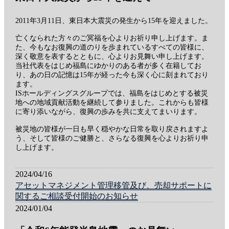
2011年3月11日、東日本大震災の発生から15年を迎えました。
亡くなられた方々のご冥福を心よりお祈り申し上げます。ま
た、今もなお復興の道のりを歩まれているすべての皆様に、
深く敬意を表するとともに、心よりお見舞い申し上げます。
当社代表をはじめ福島にゆかりのある者が多く在籍してお
り、あの日の記憶は15年が経った今も深く心に刻まれており
ます。
ISホールディングスグループでは、福島をはじめとする被災
地への地域貢献活動を継続して参りました。これからも皆様
に寄り添いながら、復興の歩みを共に支えてまいります。
被災地の皆様が一日も早く穏やかな日常を取り戻されますよ
う、そして皆様のご健勝と、さらなる復興を心よりお祈り申
し上げます。
2024/04/16
アセットマネジメント管理移管及び、売却サポートに
関するご相談受付開始のお知らせ
2024/01/04